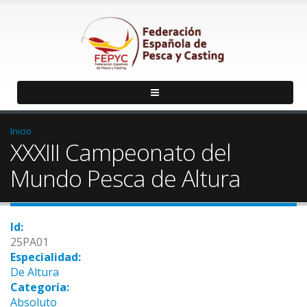
Inicio
XXXIII Campeonato del
Mundo Pesca de Altura
Id:
25PA01
Especialidad:
De Altura
Categoría:
Absoluto