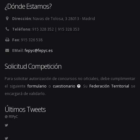
¿Dónde Estamos?
Dirección:
Navas de Tolosa, 3 28013 - Madrid
Teléfono:
915 328 352 | 915 328 353
Fax:
915 326 538
EMail:
fepyc@fepyc.es
Solicitud Competición
Para solicitar autorización de concursos no oficiales, debe cumplimentar
el siguiente
formulario
o
cuestionario
. Su
Federación Territorial
se
encargará de validarlo.
Últimos Tweets
@ FEPyC