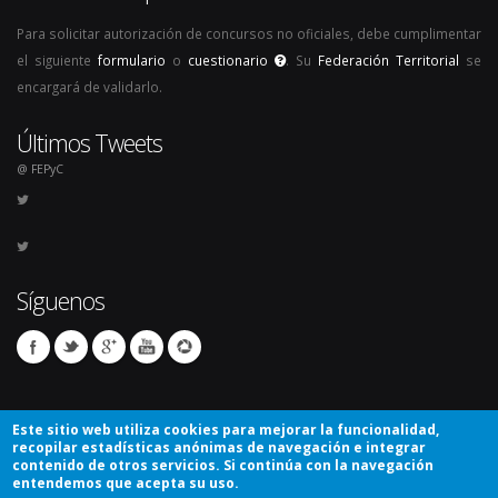
Para solicitar autorización de concursos no oficiales, debe cumplimentar
el siguiente
formulario
o
cuestionario
. Su
Federación Territorial
se
encargará de validarlo.
Últimos Tweets
@ FEPyC
Síguenos
Este sitio web utiliza cookies para mejorar la funcionalidad,
recopilar estadísticas anónimas de navegación e integrar
contenido de otros servicios. Si continúa con la navegación
entendemos que acepta su uso.
© Copyright 2026. Todos los derechos reservados.