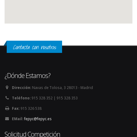
Contacta con nosotros
¿Dónde Estamos?
Dirección:
Navas de Tolosa, 3 28013 - Madrid
Teléfono:
915 328 352 | 915 328 353
Fax:
915 326 538
EMail:
fepyc@fepyc.es
Solicitud Competición