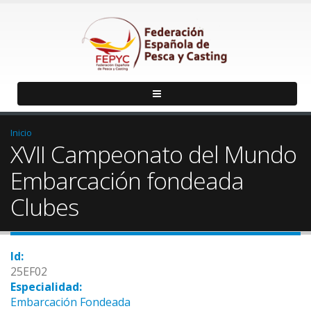
Inicio
XVII Campeonato del Mundo
Embarcación fondeada
Clubes
Id:
25EF02
Especialidad:
Embarcación Fondeada