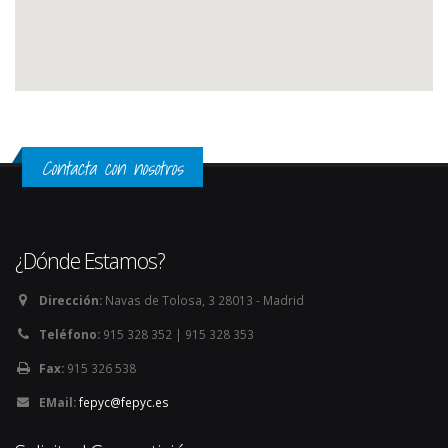
Contacta con nosotros
¿Dónde Estamos?
Dirección:
Navas de Tolosa, 3 28013 - Madrid
Teléfono:
915 328 352 | 915 328 353
Fax:
915 326 538
EMail:
fepyc@fepyc.es