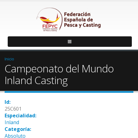
Inicio
Campeonato del Mundo
Inland Casting
Id:
25C601
Especialidad:
Inland
Categoría:
Absoluto