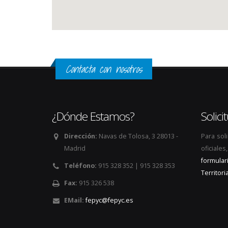
Contacta con nosotros
¿Dónde Estamos?
Solic
Dirección:
Navas de Tolosa, 3 28013 -
Para sol
Madrid
oficiale
formular
Teléfono:
915 328 352 | 915 328 353
Territoria
Fax:
915 326 538
EMail:
fepyc@fepyc.es