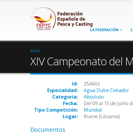
LA FEDERACIÓN
L
Inicio
XIV Campeonato del 
Id:
25A602
Especialidad:
Agua Dulce Cebador
Categoría:
Absoluto
Fecha:
Del 09 al 15 de Junio 
Tipo Competición:
Mundial
Lugar:
Rusne (Lituania)
Documentos