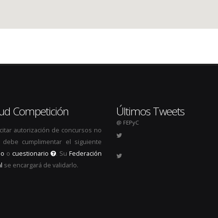
itud Competición
Últimos Tweets
@ FEPyC
icitar autorización de concursos no
s, debe cumplimentar el siguiente
io
o
cuestionario
. Su
Federación
l
se encargará de validarlo.