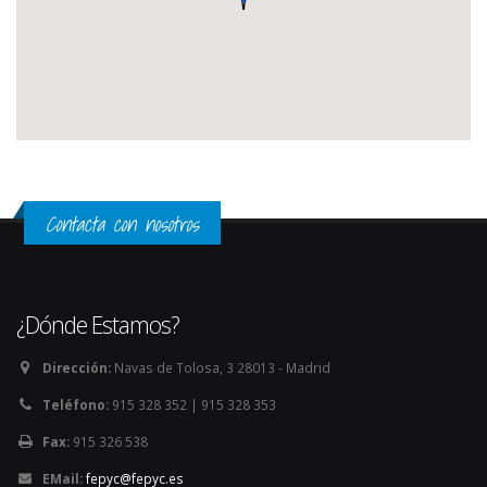
Contacta con nosotros
¿Dónde Estamos?
Dirección:
Navas de Tolosa, 3 28013 - Madrid
Teléfono:
915 328 352 | 915 328 353
Fax:
915 326 538
EMail:
fepyc@fepyc.es