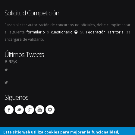
Solicitud Competición
Para solicitar autorización de concursos no oficiales, debe cumplimentar
el siguiente
formulario
o
cuestionario
. Su
Federación Territorial
se
encargará de validarlo.
Últimos Tweets
@ FEPyC
Síguenos
Este sitio web utiliza cookies para mejorar la funcionalidad,