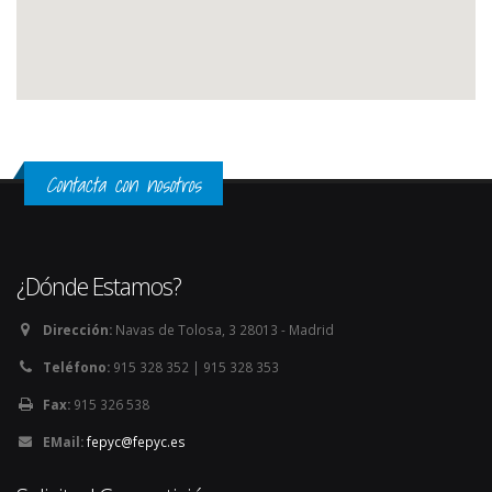
Contacta con nosotros
¿Dónde Estamos?
Dirección:
Navas de Tolosa, 3 28013 - Madrid
Teléfono:
915 328 352 | 915 328 353
Fax:
915 326 538
EMail:
fepyc@fepyc.es