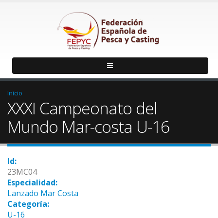
Inicio
XXXI Campeonato del
Mundo Mar-costa U-16
Id:
23MC04
Especialidad:
Lanzado Mar Costa
Categoría:
U-16