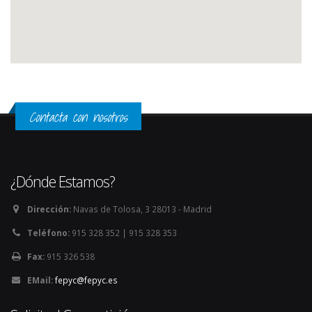
Contacta con nosotros
¿Dónde Estamos?
Dirección:
Navas de Tolosa, 3 28013 - Madrid
Teléfono:
915 328 352 | 915 328 353
Fax:
915 326 538
EMail:
fepyc@fepyc.es