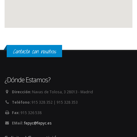
Contacta con nosotros
¿Dónde Estamos?
Dirección:
Navas de Tolosa, 3 28013 - Madrid
Teléfono:
915 328 352 | 915 328 353
Fax:
915 326 538
EMail:
fepyc@fepyc.es