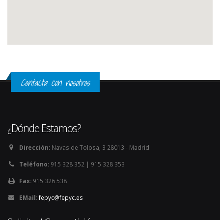
Contacta con nosotros
¿Dónde Estamos?
Dirección:
Navas de Tolosa, 3 28013 - Madrid
Teléfono:
915 328 352 | 915 328 353
Fax:
915 326 538
EMail:
fepyc@fepyc.es