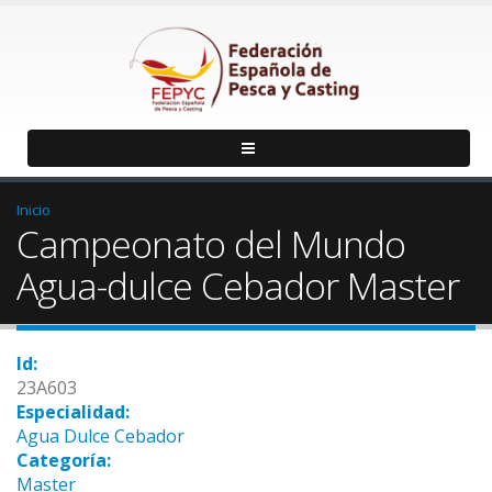
Inicio
Campeonato del Mundo
Agua-dulce Cebador Master
Id:
23A603
Especialidad:
Agua Dulce Cebador
Categoría:
Master