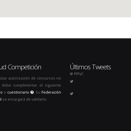
itud Competición
Últimos Tweets
@ FEPyC
icitar autorización de concursos no
s, debe cumplimentar el siguiente
io
o
cuestionario
. Su
Federación
l
se encargará de validarlo.