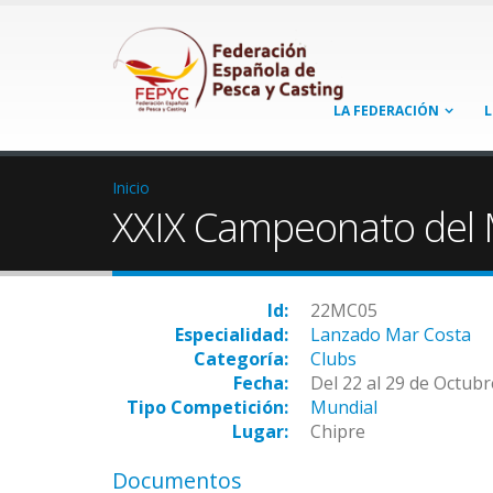
LA FEDERACIÓN
L
Inicio
XXIX Campeonato del 
Id:
22MC05
Especialidad:
Lanzado Mar Costa
Categoría:
Clubs
Fecha:
Del 22 al 29 de Octub
Tipo Competición:
Mundial
Lugar:
Chipre
Documentos