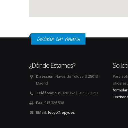
Contacta con nosotros
¿Dónde Estamos?
Solic
Dirección:
Navas de Tolosa, 3 28013 -
Para sol
Madrid
oficiale
formular
Teléfono:
915 328 352 | 915 328 353
Territoria
Fax:
915 326 538
EMail:
fepyc@fepyc.es