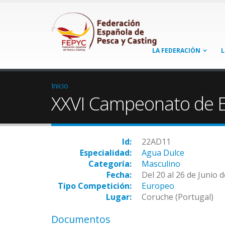
LA FEDERACIÓN
L
Inicio
XXVI Campeonato de E
Id:
22AD11
Especialidad:
Agua Dulce
Categoría:
Masculino
Fecha:
Del 20 al 26 de Junio 
Tipo Competición:
Europeo
Lugar:
Coruche (Portugal)
Documentos