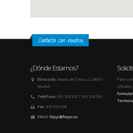
Contacta con nosotros
¿Dónde Estamos?
Solic
Dirección:
Navas de Tolosa, 3 28013 -
Para sol
Madrid
oficiale
formular
Teléfono:
915 328 352 | 915 328 353
Territoria
Fax:
915 326 538
EMail:
fepyc@fepyc.es