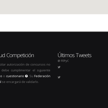
itud Competición
Últimos Tweets
@ FEPyC
icitar autorización de concursos no
s, debe cumplimentar el siguiente
io
o
cuestionario
. Su
Federación
l
se encargará de validarlo.