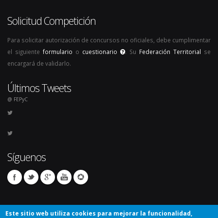
Solicitud Competición
Para solicitar autorización de concursos no oficiales, debe cumplimentar
el siguiente
formulario
o
cuestionario
. Su
Federación Territorial
se
encargará de validarlo.
Últimos Tweets
@ FEPyC
Síguenos
Este sitio web utiliza cookies para mejorar la funcionalidad,