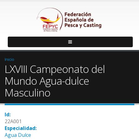
Inicio
LXVIII Campeonato del
Mundo Agua-dulce
Masculino
Id:
22A001
Especialidad:
Agua Dulce