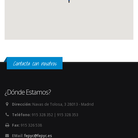
Contacta con nosotros
¿Dónde Estamos?
Dirección:
Navas de Tolosa, 3 28013 - Madrid
Teléfono:
915 328 352 | 915 328 353
Fax:
915 326 538
EMail:
fepyc@fepyc.es