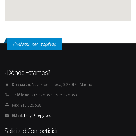
Contacta con nosotros
¿Dónde Estamos?
Dirección:
Navas de Tolosa, 3 28013 - Madrid
Teléfono:
915 328 352 | 915 328 353
Fax:
915 326 538
EMail:
fepyc@fepyc.es
Solicitud Competición