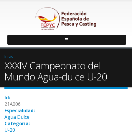
Inicio
XXXIV Campeonato del
Mundo Agua-dulce U-20
Id:
21A006
Especialidad:
Agua Dulce
Categoría:
U-20