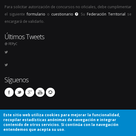
Para solicitar autorización de concursos no oficiales, debe cumplimentar
el siguiente
formulario
o
cuestionario
. Su
Federación Territorial
se
encargará de validarlo.
Últimos Tweets
@ FEPyC
Síguenos
Este sitio web utiliza cookies para mejorar la funcionalidad,
recopilar estadísticas anónimas de navegación e integrar
contenido de otros servicios. Si continúa con la navegación
entendemos que acepta su uso.
© Copyright 2026. Todos los derechos reservados.