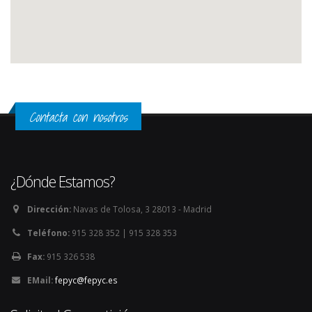
Contacta con nosotros
¿Dónde Estamos?
Dirección:
Navas de Tolosa, 3 28013 - Madrid
Teléfono:
915 328 352 | 915 328 353
Fax:
915 326 538
EMail:
fepyc@fepyc.es