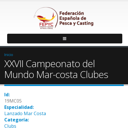
Inicio
XXVII Campeonato del
Mundo Mar-costa Clubes
Id:
19MC05
Especialidad:
Lanzado Mar Costa
Categoría:
Clubs