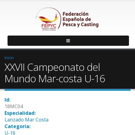
Inicio
XXVII Campeonato del
Mundo Mar-costa U-16
Id:
18MC04
Especialidad:
Lanzado Mar Costa
Categoría:
U-16