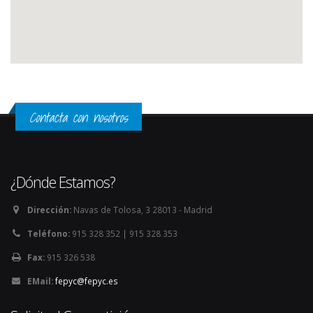
Contacta con nosotros
¿Dónde Estamos?
Dirección:
Navas de Tolosa, 3 28013 - Madrid
Teléfono:
915 328 352 | 915 328 353
Fax:
915 326 538
EMail:
fepyc@fepyc.es