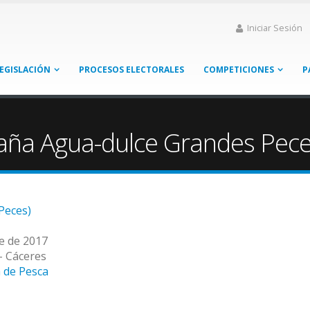
Iniciar Sesión
EGISLACIÓN
PROCESOS ELECTORALES
COMPETICIONES
P
ña Agua-dulce Grandes Pec
Peces)
re de 2017
- Cáceres
 de Pesca