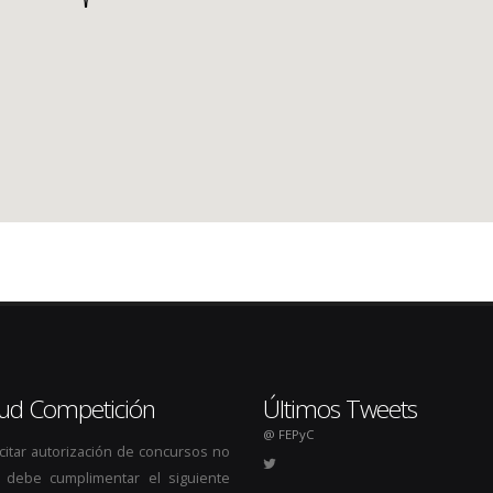
itud Competición
Últimos Tweets
@ FEPyC
icitar autorización de concursos no
s, debe cumplimentar el siguiente