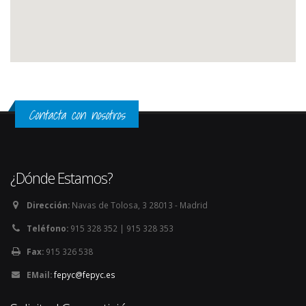
Contacta con nosotros
¿Dónde Estamos?
Dirección:
Navas de Tolosa, 3 28013 - Madrid
Teléfono:
915 328 352 | 915 328 353
Fax:
915 326 538
EMail:
fepyc@fepyc.es