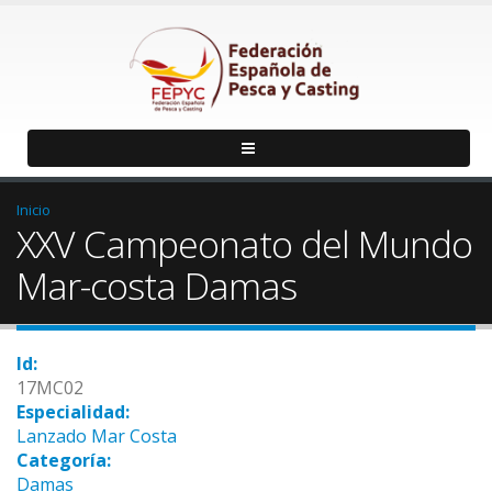
Inicio
XXV Campeonato del Mundo
Mar-costa Damas
Id:
17MC02
Especialidad:
Lanzado Mar Costa
Categoría:
Damas