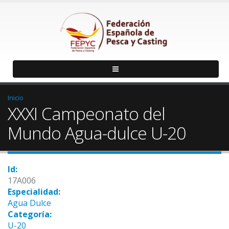
Inicio
XXXI Campeonato del
Mundo Agua-dulce U-20
Id:
17A006
Especialidad:
Agua Dulce
Categoría:
U-20