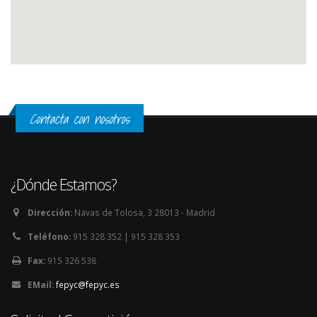
Contacta con nosotros
¿Dónde Estamos?
Dirección:
Navas de Tolosa, 3 28013 - Madrid
Teléfono:
915 328 352 | 915 328 353
Fax:
915 326 538
EMail:
fepyc@fepyc.es