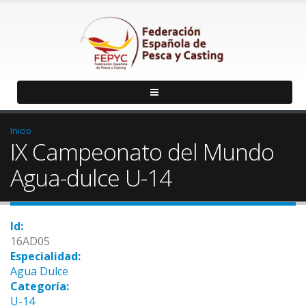
Inicio
IX Campeonato del Mundo
Agua-dulce U-14
Id:
16AD05
Especialidad:
Agua Dulce
Categoría:
U-14