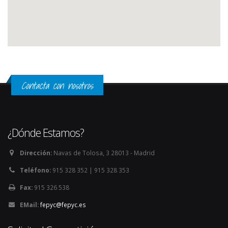
Contacta con nosotros
¿Dónde Estamos?
Dirección:
Navas de Tolosa, 3 28013 - Madrid
Teléfono:
915 328 352 | 915 328 353
Fax:
915 326 538
EMail:
fepyc@fepyc.es