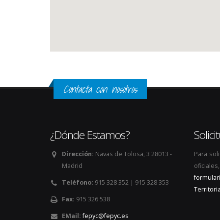
Contacta con nosotros
¿Dónde Estamos?
Solic
Dirección:
Navas de Tolosa, 3 28013 -
Para sol
Madrid
oficiale
formular
Teléfono:
915 328 352 | 915 328 353
Territoria
Fax:
915 326 538
EMail:
fepyc@fepyc.es