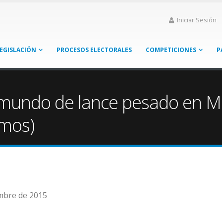
Iniciar Sesión
EGISLACIÓN
PROCESOS ELECTORALES
COMPETICIONES
P
 mundo de lance pesado en M
mos)
embre de 2015