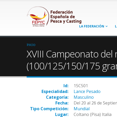
LA FEDERACIÓN
L
Inicio
XVIII Campeonato del
(100/125/150/175 gra
Id:
15C501
Especialidad:
Lance Pesado
Categoría:
Masculino
Fecha:
Del 20 al 26 de Septi
Tipo Competición:
Mundial
Lugar:
Coltano (Pisa) Italia