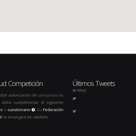
itud Competición
Últimos Tweets
@ FEPyC
icitar autorización de concursos no
s, debe cumplimentar el siguiente
io
o
cuestionario
. Su
Federación
l
se encargará de validarlo.