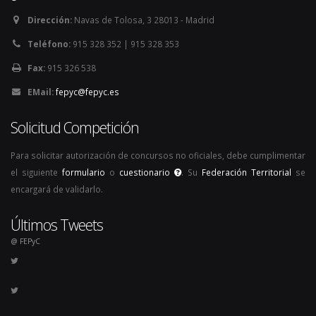
Dirección:
Navas de Tolosa, 3 28013 - Madrid
Teléfono:
915 328 352 | 915 328 353
Fax:
915 326 538
EMail:
fepyc@fepyc.es
Solicitud Competición
Para solicitar autorización de concursos no oficiales, debe cumplimentar
el siguiente
formulario
o
cuestionario
. Su
Federación Territorial
se
encargará de validarlo.
Últimos Tweets
@ FEPyC