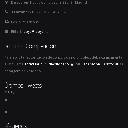
Dirección:
Navas de Tolosa, 3 28013 - Madrid
Teléfono:
915 328 352 | 915 328 353
Fax:
915 326 538
EMail:
fepyc@fepyc.es
Solicitud Competición
Para solicitar autorización de concursos no oficiales, debe cumplimentar
el siguiente
formulario
o
cuestionario
. Su
Federación Territorial
se
encargará de validarlo.
Últimos Tweets
@ FEPyC
Síguenos