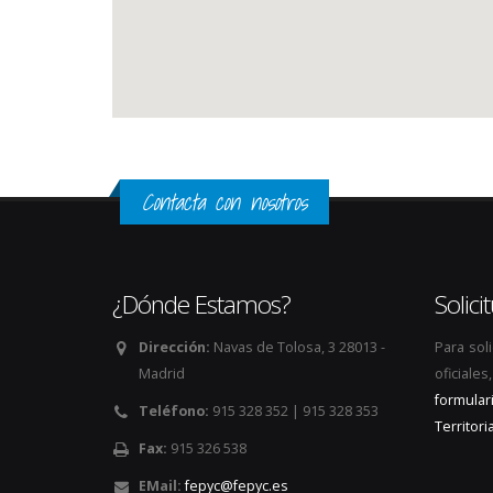
Contacta con nosotros
¿Dónde Estamos?
Solic
Dirección:
Navas de Tolosa, 3 28013 -
Para sol
Madrid
oficiale
formular
Teléfono:
915 328 352 | 915 328 353
Territoria
Fax:
915 326 538
EMail:
fepyc@fepyc.es