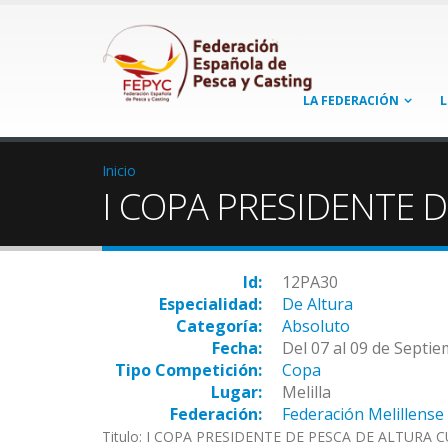
LA FEDERACIÓN
L
Inicio
I COPA PRESIDENTE 
Id:
12PA30
Especialidad:
De Altura
Categoría:
Absoluto
Fecha:
Del 07 al 09 de Septi
Tipo Competición:
Copa
Lugar:
Melilla
Federación:
Federación Melillense
Titulo: I COPA PRESIDENTE DE PESCA DE ALTURA CU