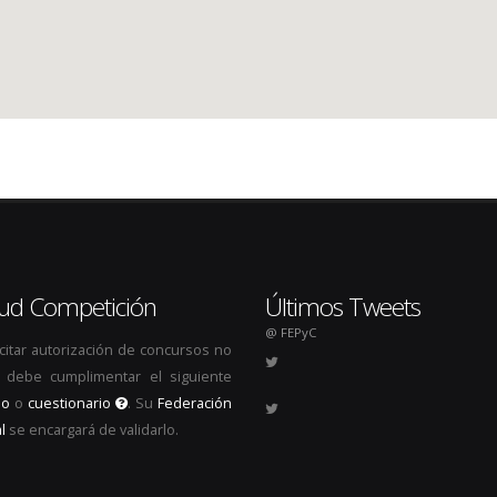
itud Competición
Últimos Tweets
@ FEPyC
icitar autorización de concursos no
s, debe cumplimentar el siguiente
io
o
cuestionario
. Su
Federación
l
se encargará de validarlo.