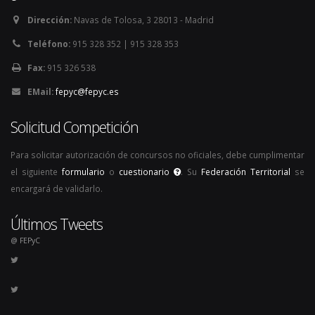
Dirección:
Navas de Tolosa, 3 28013 - Madrid
Teléfono:
915 328 352 | 915 328 353
Fax:
915 326 538
EMail:
fepyc@fepyc.es
Solicitud Competición
Para solicitar autorización de concursos no oficiales, debe cumplimentar
el siguiente
formulario
o
cuestionario
. Su
Federación Territorial
se
encargará de validarlo.
Últimos Tweets
@ FEPyC