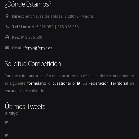
¿Dónde Estamos?
Dirección:
Navas de Tolosa, 3 28013 - Madrid
Teléfono:
915 328 352 | 915 328 353
Fax:
915 326 538
EMail:
fepyc@fepyc.es
Solicitud Competición
Para solicitar autorización de concursos no oficiales, debe cumplimentar
el siguiente
formulario
o
cuestionario
. Su
Federación Territorial
se
encargará de validarlo.
Últimos Tweets
@ FEPyC