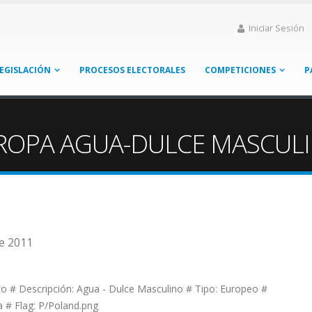
Iniciar Sesión
EGISLACIÓN
PROCESOS ELECTORALES
COMPETICIONES
P
ROPA AGUA-DULCE MASCUL
de 2011
o # Descripción: Agua - Dulce Masculino # Tipo: Europeo #
a # Flag: P/Poland.png