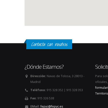
Contacta con nosotros
¿Dónde Estamos?
Solic
Dirección:
Navas de Tolosa, 3 28013 -
Para sol
Madrid
oficiale
formular
Teléfono:
915 328 352 | 915 328 353
Territoria
Fax:
915 326 538
EMail:
fepyc@fepyc.es