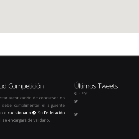
itud Competición
Últimos Tweets
@ FEPyC
icitar autorización de concursos no
s, debe cumplimentar el siguiente
io
o
cuestionario
. Su
Federación
l
se encargará de validarlo.