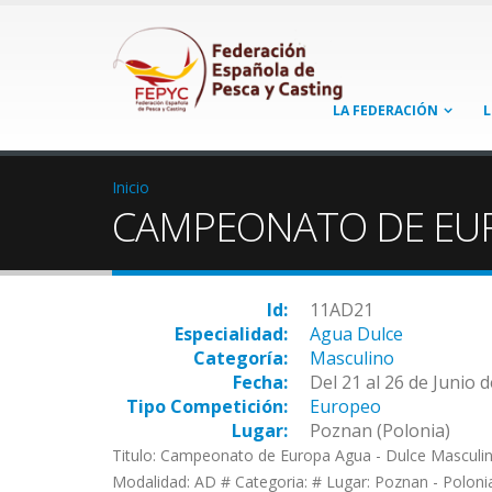
LA FEDERACIÓN
L
Inicio
CAMPEONATO DE EU
Id:
11AD21
Especialidad:
Agua Dulce
Categoría:
Masculino
Fecha:
Del 21 al 26 de Junio 
Tipo Competición:
Europeo
Lugar:
Poznan (Polonia)
Titulo: Campeonato de Europa Agua - Dulce Masculin
Modalidad: AD # Categoria: # Lugar: Poznan - Poloni