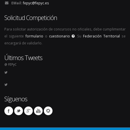
EMail:
fepyc@fepyc.es
Solicitud Competición
Para solicitar autorización de concursos no oficiales, debe cumplimentar
el siguiente
formulario
o
cuestionario
. Su
Federación Territorial
se
encargará de validarlo.
Últimos Tweets
@ FEPyC
Síguenos