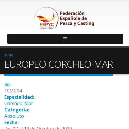
Inicio
EUROPEO CORCHEO-MAR
Id:
10MC04
Especialidad:
Corcheo-Mar
Categoría:
Absoluto
Fecha:
Del 07 al 10 de Octubre de 2010