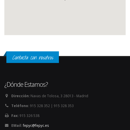
Contacta con nosotros
¿Dónde Estamos?
Dirección:
Navas de Tolosa, 3 28013 - Madrid
Teléfono:
915 328 352 | 915 328 353
Fax:
915 326 538
EMail:
fepyc@fepyc.es