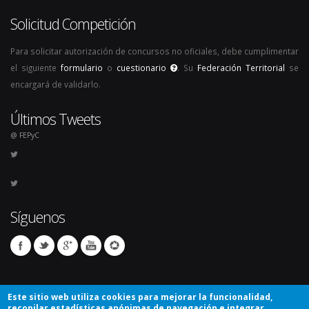
Solicitud Competición
Para solicitar autorización de concursos no oficiales, debe cumplimentar
el siguiente
formulario
o
cuestionario
. Su
Federación Territorial
se
encargará de validarlo.
Últimos Tweets
@ FEPyC
Síguenos
Este sitio web utiliza cookies para mejorar la funcionalidad,
recopilar estadísticas anónimas de navegación e integrar