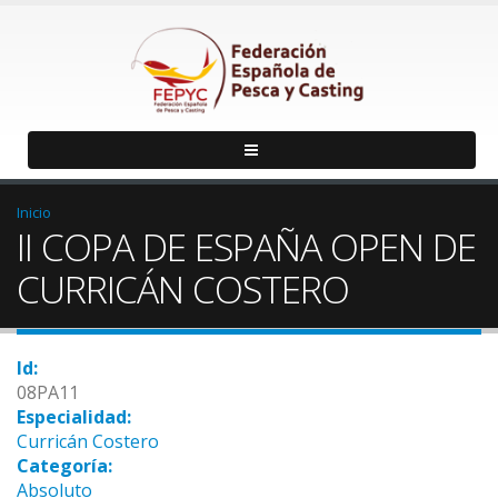
Inicio
II COPA DE ESPAÑA OPEN DE
CURRICÁN COSTERO
Id:
08PA11
Especialidad:
Curricán Costero
Categoría:
Absoluto