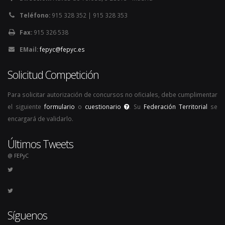
Teléfono:
915 328 352 | 915 328 353
Fax:
915 326 538
EMail:
fepyc@fepyc.es
Solicitud Competición
Para solicitar autorización de concursos no oficiales, debe cumplimentar
el siguiente
formulario
o
cuestionario
. Su
Federación Territorial
se
encargará de validarlo.
Últimos Tweets
@ FEPyC
Síguenos