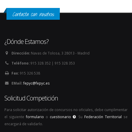
Contacta con nosotros
¿Dónde Estamos?
Dirección:
Navas de Tolosa, 3 28013 - Madrid
Teléfono:
915 328 352 | 915 328 353
Fax:
915 326 538
EMail:
fepyc@fepyc.es
Solicitud Competición
Para solicitar autorización de concursos no oficiales, debe cumplimentar
el siguiente
formulario
o
cuestionario
. Su
Federación Territorial
se
encargará de validarlo.