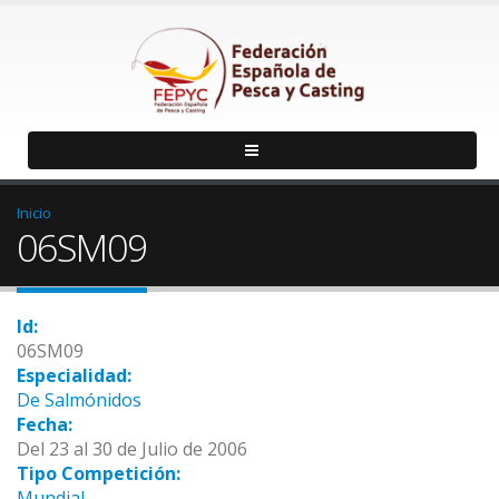
Inicio
06SM09
Id:
06SM09
Especialidad:
De Salmónidos
Fecha:
Del 23 al 30 de Julio de 2006
Tipo Competición:
Mundial