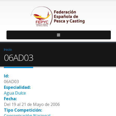
Inicio
06AD03
Id:
06AD03
Especialidad:
Agua Dulce
Fecha:
Del 19 al 21 de Mayo de 2006
Tipo Competición:
Concentración Nacional