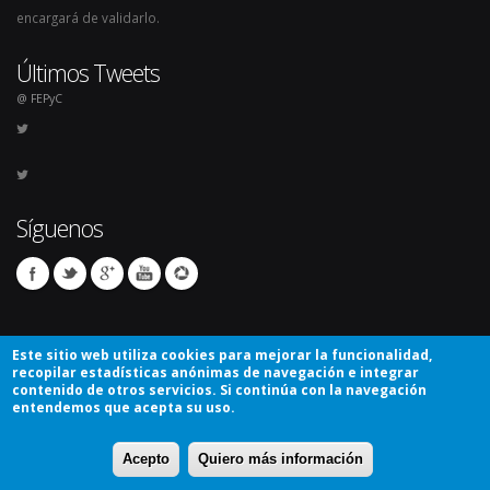
encargará de validarlo.
Últimos Tweets
@ FEPyC
Síguenos
Este sitio web utiliza cookies para mejorar la funcionalidad,
recopilar estadísticas anónimas de navegación e integrar
contenido de otros servicios. Si continúa con la navegación
entendemos que acepta su uso.
© Copyright 2026. Todos los derechos reservados.
Acepto
Quiero más información
Avíso Legal
Mapa del sitio
Contacto