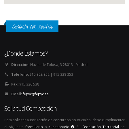
Contacta con nosotros
¿Dónde Estamos?
Dirección:
Navas de Tolosa, 3 28013 - Madrid
Teléfono:
915 328 352 | 915 328 353
Fax:
915 326 538
EMail:
fepyc@fepyc.es
Solicitud Competición
Para solicitar autorización de concursos no oficiales, debe cumplimentar
el siguiente
formulario
o
cuestionario
. Su
Federación Territorial
se