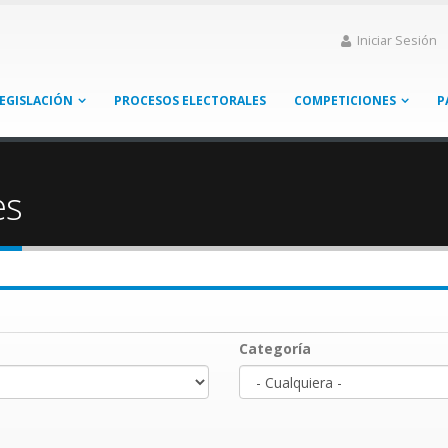
Iniciar Sesión
EGISLACIÓN
PROCESOS ELECTORALES
COMPETICIONES
P
es
Categoría