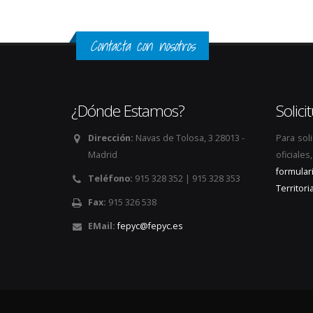
Contacta con nosotros
¿Dónde Estamos?
Solic
Dirección:
Navas de Tolosa, 3 28013 -
Para sol
Madrid
oficiale
formular
Teléfono:
915 328 352 | 915 328 353
Territoria
Fax:
915 326 538
EMail:
fepyc@fepyc.es