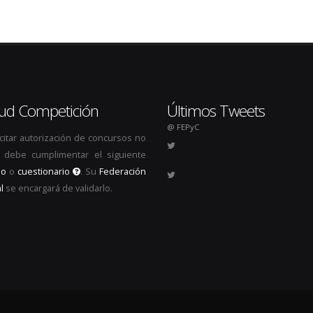
itud Competición
Últimos Tweets
@ FEPyC
icitar autorización de concursos no
s, debe cumplimentar el siguiente
io
o
cuestionario
. Su
Federación
l
se encargará de validarlo.