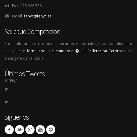
Fax:
915 326 538
EMail:
fepyc@fepyc.es
Solicitud Competición
Para solicitar autorización de concursos no oficiales, debe cumplimentar
el siguiente
formulario
o
cuestionario
. Su
Federación Territorial
se
encargará de validarlo.
Últimos Tweets
@ FEPyC
Síguenos