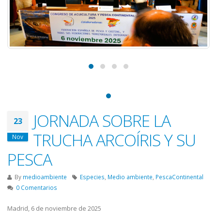
JORNADA SOBRE LA
23
TRUCHA ARCOÍRIS Y SU
Nov
PESCA
By
medioambiente
Especies
,
Medio ambiente
,
PescaContinental
0 Comentarios
Madrid, 6 de noviembre de 2025