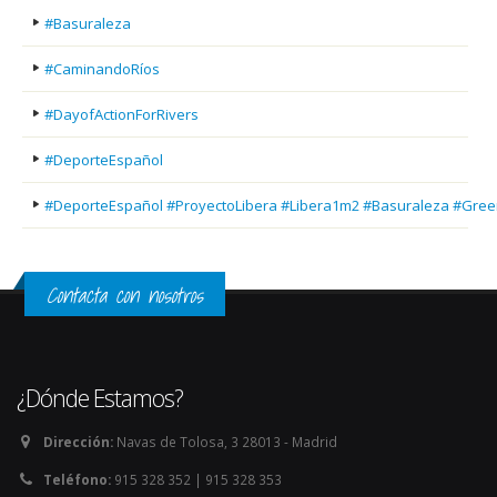
#Basuraleza
#CaminandoRíos
#DayofActionForRivers
#DeporteEspañol
#DeporteEspañol #ProyectoLibera #Libera1m2 #Basuraleza #Gree
Contacta con nosotros
¿Dónde Estamos?
Dirección:
Navas de Tolosa, 3 28013 - Madrid
Teléfono:
915 328 352 | 915 328 353